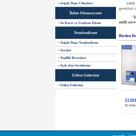
• Soğuk Depo Cihazları
1999 Yılı
gerekleri 
İklim Otomasyonu
''
milli ser
• Isı Kayıt ve Uzaktan İzleme
Nemlendirme
Bizden H
• Soğuk Depo Nemlendirme
• Seralar
• Yeşillik Reyonları
• Açık alan Serinletme
Etilen Giderimi
• Etilen Giderimi
ET DE
Et ürün
anasayfa
l
ku