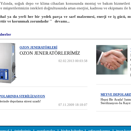
nda, soğuk depo ve klima cihazları konusunda montaj ve bakım hizmetleri y
ve müşterilerimizin istekleri doğrultusunda artan enerjisi, kadrosu ve ekipmanı ile
İthal ya da yerli her bir yedek parça ve sarf malzemesi, enerji ve iş gücü,
vettir ve korunmak zorundadır ''
devamı...
aberler
OZON JENERATÖRLERİ
OZON JENERATÖRLERİMİZ
02.02.2013 00:03:58
MEYVE DEPOLARI
POLARINDA STERİLİZASYON
Hepsi Bir Arada! Isı
lerinde depolama süresi uzadı!
Sterilizasyon-Isı Kay
07.11.2009 18:18:07
rumsal
l
ürünlerimiz
l
uygulamalar
l
bizden haberler
l
referanslarımız
l
insan kayn