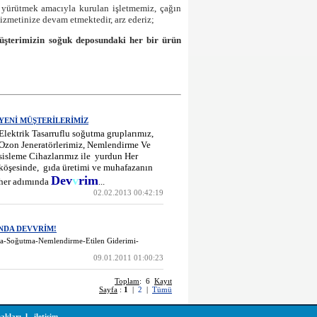
ürütmek amacıyla kurulan işletmemiz, çağın
 hizmetinize devam etmektedir, arz ederiz;
 müşterimizin soğuk deposundaki her bir ürün
YENİ MÜŞTERİLERİMİZ
Elektrik Tasarruflu soğutma gruplarımız,
Ozon Jeneratörlerimiz, Nemlendirme Ve
sisleme Cihazlarımız ile yurdun Her
köşesinde, gıda üretimi ve muhafazanın
Dev
v
rim
her adımında
...
02.02.2013 00:42:19
NDA DEVVRİM!
tma-Soğutma-Nemlendirme-Etilen Giderimi-
ıt
09.01.2011 01:00:23
Toplam
: 6
Kayıt
Sayfa
:
1
|
2
|
Tümü
akları
l
iletişim